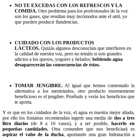
NO TE EXCEDAS CON LOS REFRESCOS Y LA
COMIDA.
Otro problema para los profesionales de la voz
son los gases, que resultan muy incómodos ante el atril, ya
que pueden producir flatulencias.
CUIDADO CON LOS PRODUCTOS
LÁCTEOS.
Quizás algunos desconocíais que interfieren en
la calidad de nuestra voz, pero no temáis si sois grandes
adictos a los quesos, yogures y helados;
bebiendo agua
desaparecerán las consecuencias de éstos.
TOMAR JENGIBRE.
Al igual que hemos comentado la
alternativa a los mentolados, otro producto enormemente
beneficioso es el jengibre. Pruébalo y verás los beneficios que
te aporta.
Y es que en los cuidados de la voz, el agua es nuestra mejor aliada,
por ello los foniatras recomiendan ingerir una media de
dos a tres
litro diarios
(de 8 a 10 vasos), y a ser posible,
hacerlo en
pequeñas cantidades.
Otra costumbre que nos beneficiará es
aspirar el vaho de la ducha
, aportando una gran hidratación a