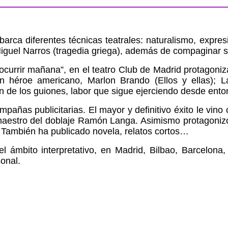
arca diferentes técnicas teatrales: naturalismo, expre
guel Narros (tragedia griega), además de compaginar su
 ocurrir mañana”, en el teatro Club de Madrid protagon
n héroe americano, Marlon Brando (Ellos y ellas); La
n de los guiones, labor que sigue ejerciendo desde ento
pañas publicitarias. El mayor y definitivo éxito le vi
n maestro del doblaje Ramón Langa. Asimismo protagoni
 También ha publicado novela, relatos cortos…
el ámbito interpretativo, en Madrid, Bilbao, Barcelo
onal.